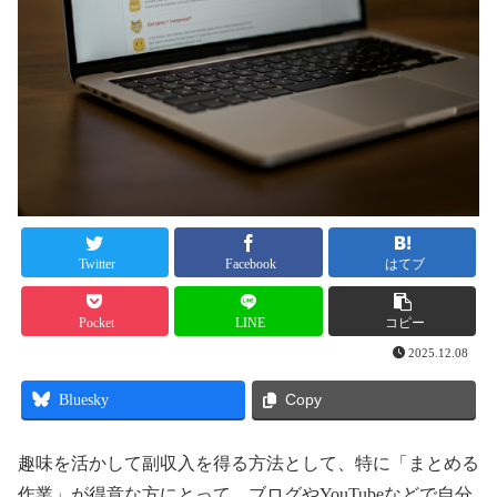
Twitter
Facebook
はてブ
Pocket
LINE
コピー
2025.12.08
Bluesky
Copy
趣味を活かして副収入を得る方法として、特に「まとめる
作業」が得意な方にとって、ブログやYouTubeなどで自分