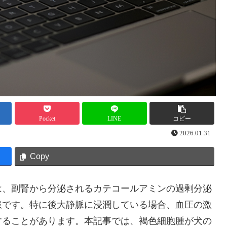
Pocket
LINE
コピー
2026.01.31
Copy
は、副腎から分泌されるカテコールアミンの過剰分泌
患です。特に後大静脈に浸潤している場合、血圧の激
することがあります。本記事では、褐色細胞腫が犬の