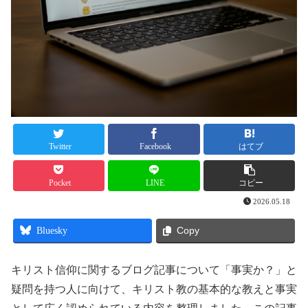
Twitter
Facebook
はてブ
Pocket
LINE
コピー
2026.05.18
Bluesky
Copy
キリスト信仰に関するブログ記事について「事実か？」と
疑問を持つ人に向けて、キリスト教の基本的な教えと事実