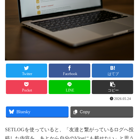
Twitter
Facebook
はてブ
Pocket
LINE
コピー
2026.05.24
Bluesky
Copy
SETLOGを使っていると、「友達と繋がっているログへ投
稿した内容を、あとから自分のVlogにも載せたい」と思う