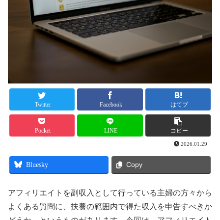
Twitter
Facebook
はてブ
Pocket
LINE
コピー
2026.01.29
Bluesky
Copy
アフィリエイトを副収入として行っている主婦の方々から
よくある質問に、扶養の範囲内で得た収入を申告すべきか