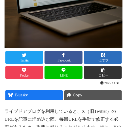
Twitter
Facebook
はてブ
Pocket
LINE
コピー
2025.11.30
Bluesky
Copy
ライブドアブログを利用していると、X（旧Twitter）の
URLを記事に埋め込む際、毎回URLを手動で修正する必