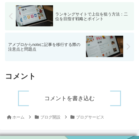
ランキングサイトで上位を狙う方法：二
位を目指す戦略とポイント
アメブロからnoteに記事を移行する際の
注意点と問題点
コメント
コメントを書き込む
ホーム
ブログ開設
ブログサービス