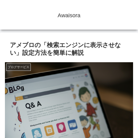
Awaisora
アメブロの「検索エンジンに表示させな
い」設定方法を簡単に解説
ブログサービス