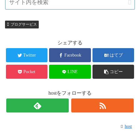
ブログサービス
シェアする
Twitter
Facebook
はてブ
Pocket
LINE
コピー
hostをフォローする
host