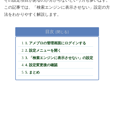
その設定項目があるのか分からないという方も多いはず。
この記事では、「検索エンジンに表示させない」設定の方
法をわかりやすく解説します。
目次
1. アメブロの管理画面にログインする
2. 設定メニューを開く
3. 「検索エンジンに表示させない」の設定
4. 設定変更後の確認
5. まとめ