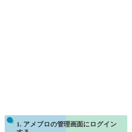
1. アメブロの管理画面にログイン